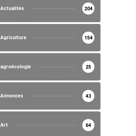
Actualités
204
Agriculture
154
agroécologie
25
Annonces
43
Art
64