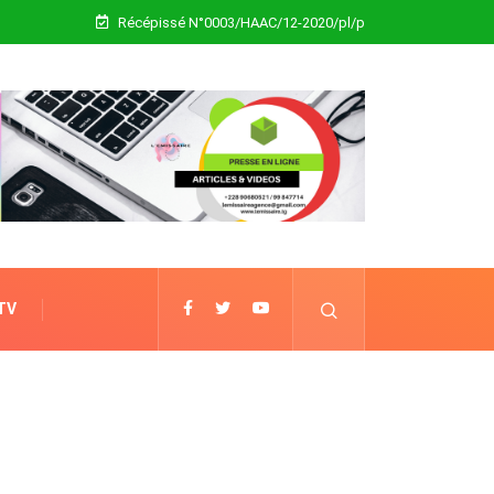
Récépissé N°0003/HAAC/12-2020/pl/p
 TV