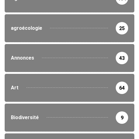
agroécologie
25
Annonces
43
Art
64
Biodiversité
9