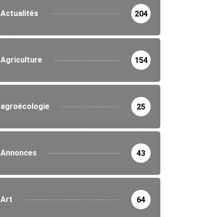
Actualités
204
Agriculture
154
agroécologie
25
Annonces
43
Art
64