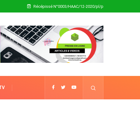
Récépissé N°0003/HAAC/12-2020/pl/p
 TV