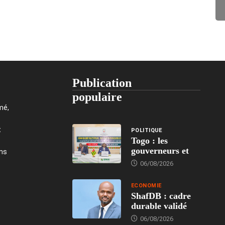
Publication
populaire
mé,
t
POLITIQUE
Togo : les
gouverneurs et
ons
06/08/2026
ECONOMIE
ShafDB : cadre
durable validé
06/08/2026