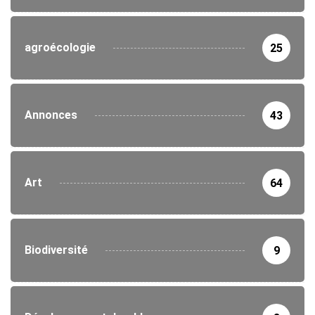
agroécologie
25
Annonces
43
Art
64
Biodiversité
9