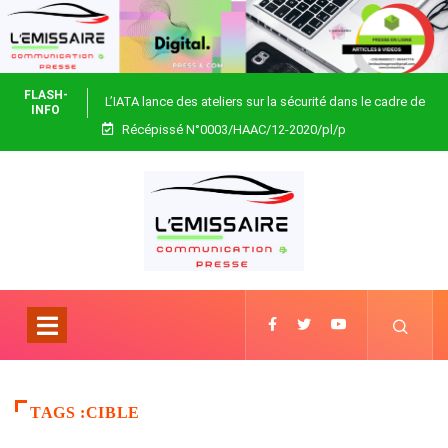
FLASH-
L’IATA lance des ateliers sur la sécurité dans le cadre de
INFO
Récépissé N°0003/HAAC/12-2020/pl/p
Focus Africa
TAGS :CIBLE