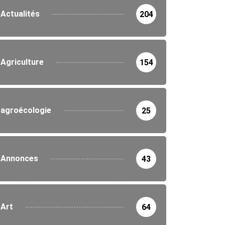
Actualités
204
Agriculture
154
agroécologie
25
Annonces
43
Art
64