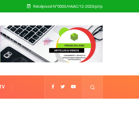
Récépissé N°0003/HAAC/12-2020/pl/p
 TV