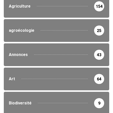
Agriculture
154
agroécologie
25
Annonces
43
Art
64
Biodiversité
9