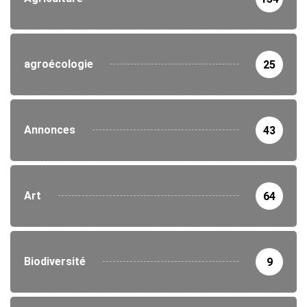
agroécologie
25
Annonces
43
Art
64
Biodiversité
9