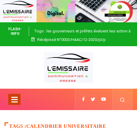
FLASH-
Togo : les gouverneurs et préfets évaluent leur action à
INFO
Récépissé N°0003/HAAC/12-2020/pl/p
Blitta
TAGS :CALENDRIER UNIVERSITAIRE