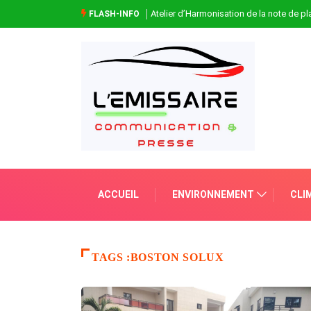
Atelier d’Harmonisation de la note de 
FLASH-INFO
ACCUEIL
ENVIRONNEMENT
CLI
TAGS :BOSTON SOLUX