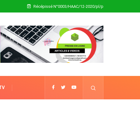
Récépissé N°0003/HAAC/12-2020/pl/p
 TV