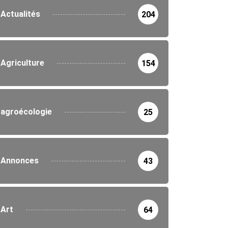
Actualités
204
Agriculture
154
agroécologie
25
Annonces
43
Art
64