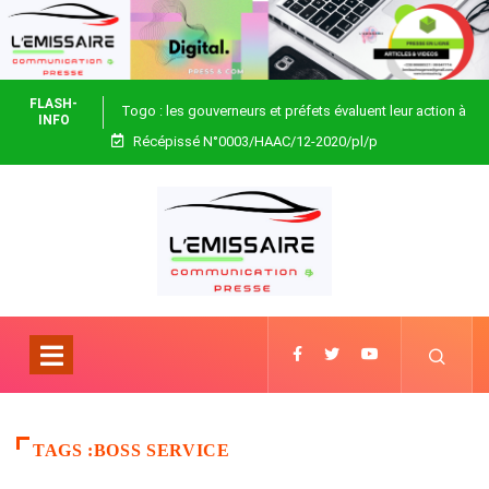
FLASH-
Togo : les gouverneurs et préfets évaluent leur action à
INFO
Récépissé N°0003/HAAC/12-2020/pl/p
Blitta
TAGS :BOSS SERVICE