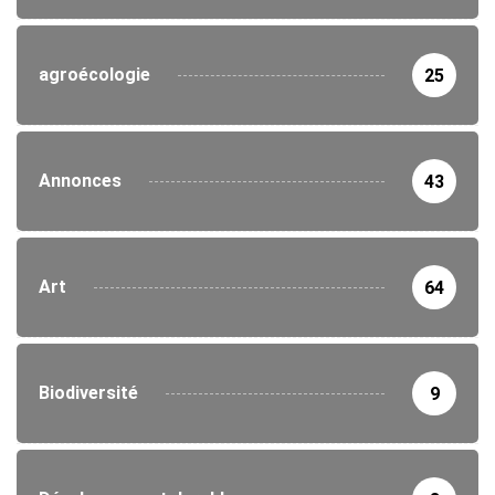
agroécologie
25
Annonces
43
Art
64
Biodiversité
9