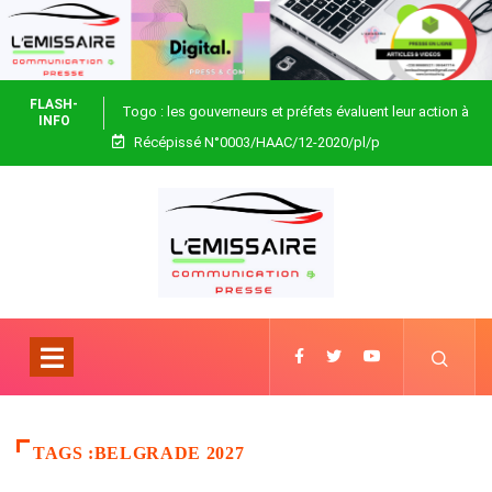
FLASH-
Togo : les gouverneurs et préfets évaluent leur action à
INFO
Récépissé N°0003/HAAC/12-2020/pl/p
Blitta
TAGS :BELGRADE 2027