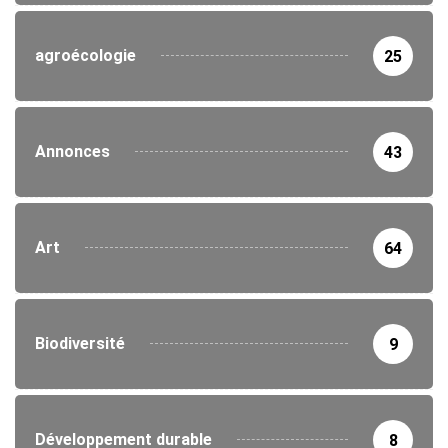
agroécologie
25
Annonces
43
Art
64
Biodiversité
9
Développement durable
8