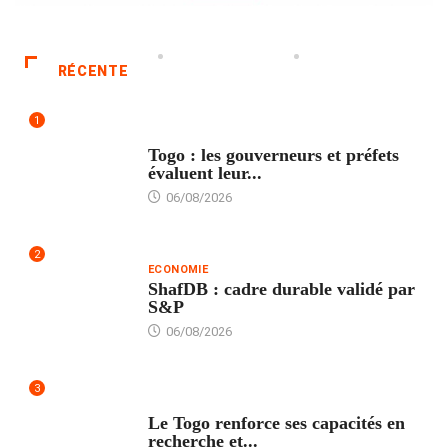
RÉCENTE
1
POLITIQUE
Togo : les gouverneurs et préfets
évaluent leur...
06/08/2026
2
ECONOMIE
ShafDB : cadre durable validé par
S&P
06/08/2026
3
TECH
Le Togo renforce ses capacités en
recherche et...