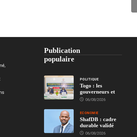
Publication
populaire
mé,
t
POLITIQUE
Togo : les
gouverneurs et
ons
06/08/2026
ECONOMIE
ShafDB : cadre
durable validé
06/08/2026