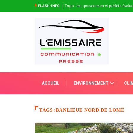
Togo : les gouverneurs et préfets évaluen
FLASH-INFO
ACCUEIL
ENVIRONNEMENT
CLI
TAGS :BANLIEUE NORD DE LOMÉ