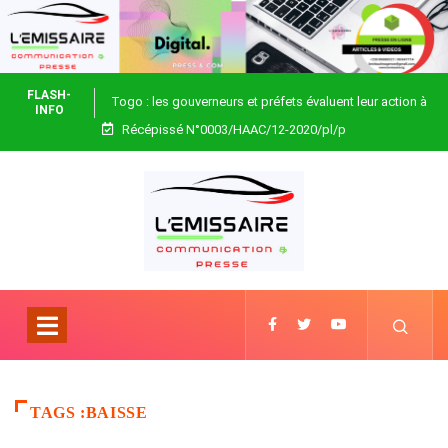
FLASH-
Togo : les gouverneurs et préfets évaluent leur action à
INFO
Récépissé N°0003/HAAC/12-2020/pl/p
Blitta
TAGS :BAISSE