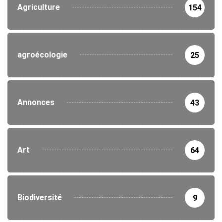
Agriculture
154
agroécologie
25
Annonces
43
Art
64
Biodiversité
9