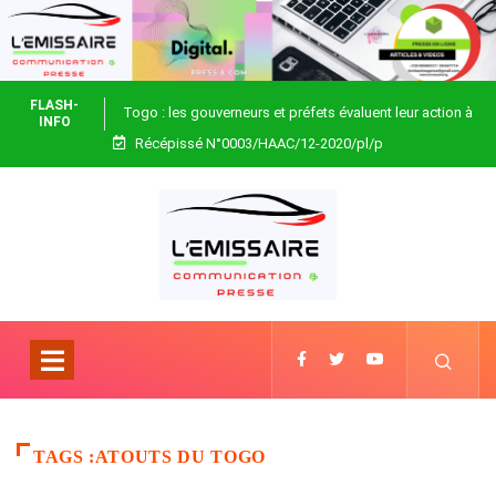
FLASH-
Togo : les gouverneurs et préfets évaluent leur action à
INFO
Récépissé N°0003/HAAC/12-2020/pl/p
Blitta
TAGS :ATOUTS DU TOGO