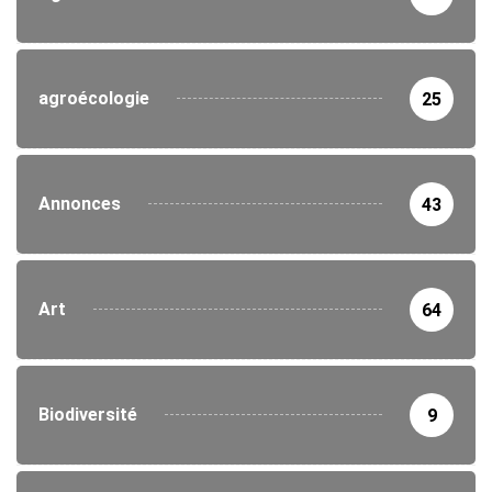
agroécologie
25
Annonces
43
Art
64
Biodiversité
9