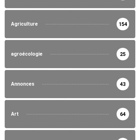
Agriculture
154
agroécologie
25
Annonces
43
Art
64