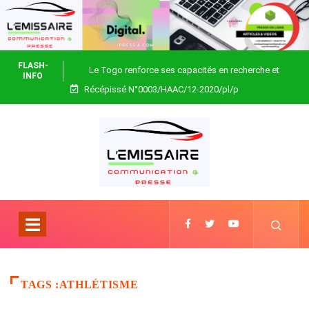
FLASH-
Le Togo renforce ses capacités en recherche et
INFO
Récépissé N°0003/HAAC/12-2020/pl/p
biotechnologie
TAGS :ATHLÉTISME