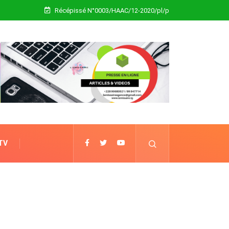
Récépissé N°0003/HAAC/12-2020/pl/p
 TV