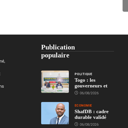
Publication
populaire
mé,
t
POLITIQUE
Togo : les
gouverneurs et
ons
06/08/2026
ECONOMIE
ShafDB : cadre
durable validé
06/08/2026