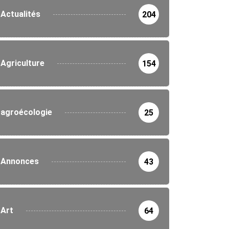
Actualités
204
Agriculture
154
agroécologie
25
Annonces
43
Art
64