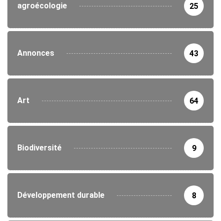
agroécologie
25
Annonces
43
Art
64
Biodiversité
9
Développement durable
8