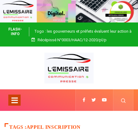
FLASH-
Togo : les gouverneurs et préfets évaluent leur action à
INFO
Récépissé N°0003/HAAC/12-2020/pl/p
Blitta
TAGS :APPEL INSCRIPTION