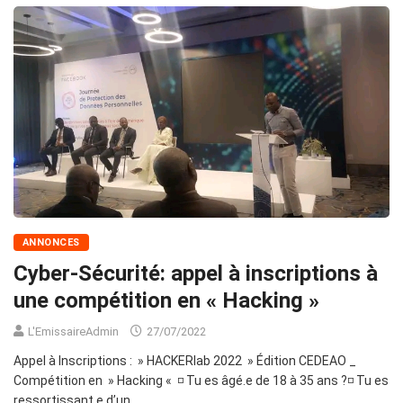
ANNONCES
Cyber-Sécurité: appel à inscriptions à
une compétition en « Hacking »
L'EmissaireAdmin
27/07/2022
Appel à Inscriptions : » HACKERlab 2022 » Édition CEDEAO _
Compétition en » Hacking « ◽ Tu es âgé.e de 18 à 35 ans ?◽ Tu es
ressortissant.e d’un