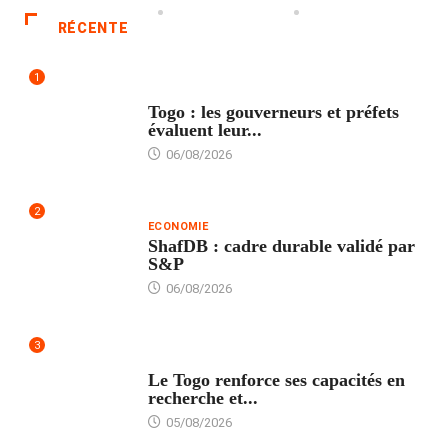
RÉCENTE
1
POLITIQUE
Togo : les gouverneurs et préfets
évaluent leur...
06/08/2026
2
ECONOMIE
ShafDB : cadre durable validé par
S&P
06/08/2026
3
TECH
Le Togo renforce ses capacités en
recherche et...
05/08/2026