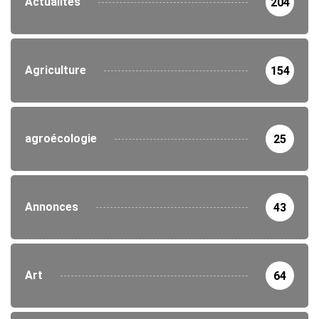
Actualités
204
Agriculture
154
agroécologie
25
Annonces
43
Art
64