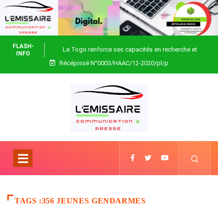
FLASH-
Le Togo renforce ses capacités en recherche et
INFO
Récépissé N°0003/HAAC/12-2020/pl/p
biotechnologie
TAGS :356 JEUNES GENDARMES