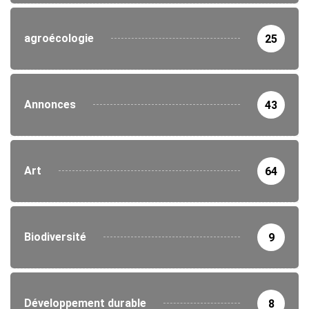
agroécologie
25
Annonces
43
Art
64
Biodiversité
9
Développement durable
8