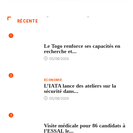
RÉCENTE
1
TECH
Le Togo renforce ses capacités en
recherche et...
05/08/2026
2
ECONOMIE
L’IATA lance des ateliers sur la
sécurité dans...
05/08/2026
3
FORMATION
Visite médicale pour 86 candidats à
l’ESSAL le...