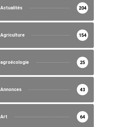
Actualités
204
Agriculture
154
agroécologie
25
Annonces
43
Art
64