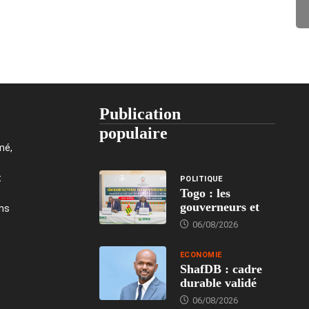
Publication
populaire
mé,
t
POLITIQUE
Togo : les
gouverneurs et
ons
06/08/2026
ECONOMIE
ShafDB : cadre
durable validé
06/08/2026