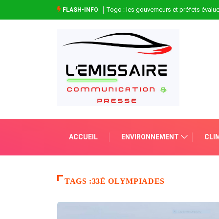
Togo : les gouverneurs et préfets évaluen
FLASH-INFO
ACCUEIL
ENVIRONNEMENT
CLI
TAGS :33È OLYMPIADES