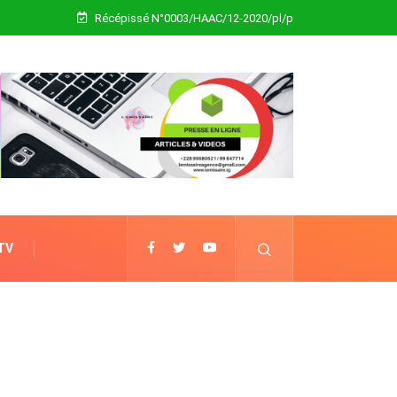
Récépissé N°0003/HAAC/12-2020/pl/p
 TV