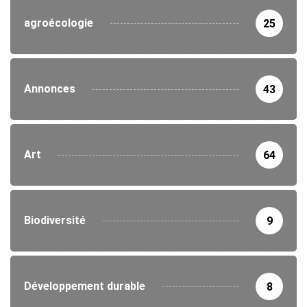
agroécologie
25
Annonces
43
Art
64
Biodiversité
9
Développement durable
8