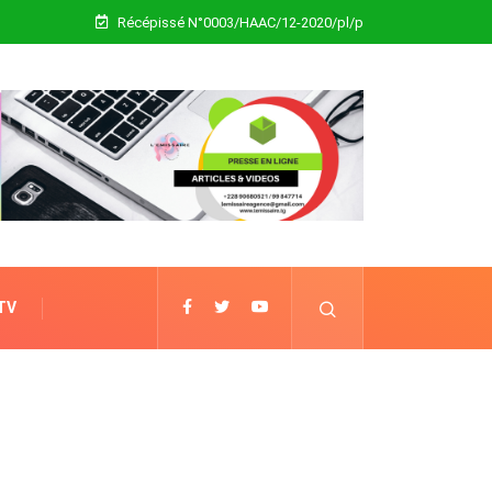
Récépissé N°0003/HAAC/12-2020/pl/p
 TV