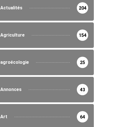
Actualités
204
Agriculture
154
agroécologie
25
Annonces
43
Art
64