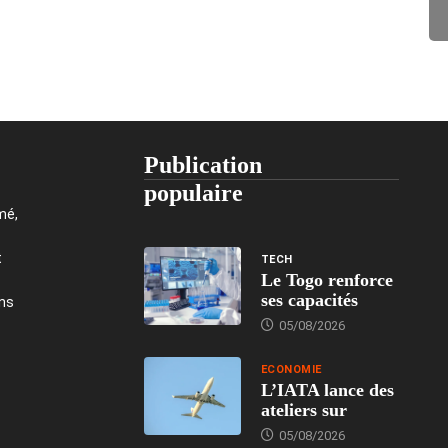
Publication
populaire
mé,
t
TECH
Le Togo renforce
ses capacités
ons
05/08/2026
ECONOMIE
L’IATA lance des
ateliers sur
05/08/2026