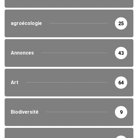
agroécologie
25
Annonces
43
Art
64
Biodiversité
9