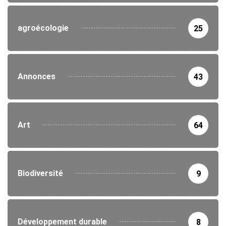
agroécologie
25
Annonces
43
Art
64
Biodiversité
9
Développement durable
8