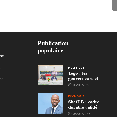
Publication
populaire
mé,
t
POLITIQUE
Togo : les
gouverneurs et
ons
06/08/2026
ECONOMIE
ShafDB : cadre
durable validé
06/08/2026