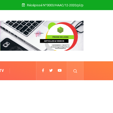
Récépissé N°0003/HAAC/12-2020/pl/p
 TV