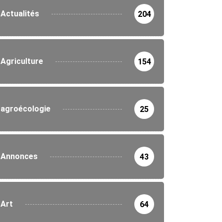
Actualités
204
Agriculture
154
agroécologie
25
Annonces
43
Art
64