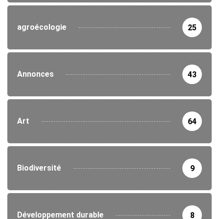
agroécologie
25
Annonces
43
Art
64
Biodiversité
9
Développement durable
8