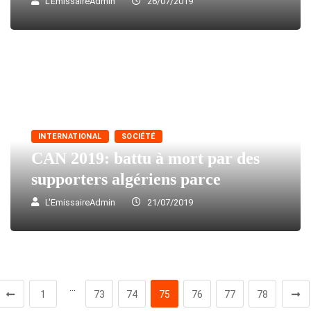
L'EmissaireAdmin
26/07/2019
INTERNATIONAL
SOCIÉTÉ
CAN 2019: battu à mort par des
supporters algériens parce
L'EmissaireAdmin
21/07/2019
…
1
73
74
75
76
77
78