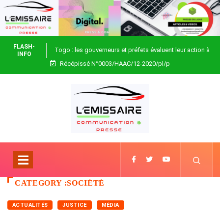
FLASH-
Togo : les gouverneurs et préfets évaluent leur action à
INFO
Récépissé N°0003/HAAC/12-2020/pl/p
Blitta
CATEGORY :SOCIÉTÉ
ACTUALITÉS
JUSTICE
MÉDIA