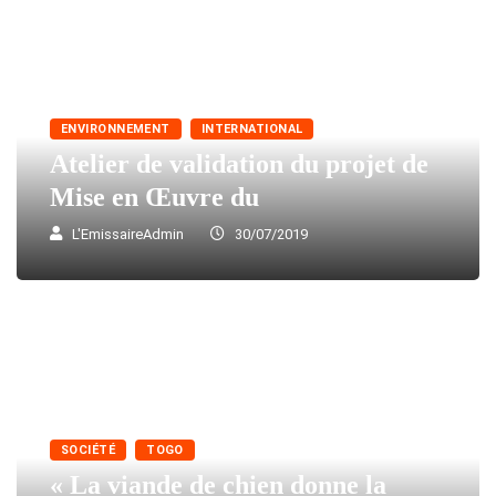
ENVIRONNEMENT
INTERNATIONAL
Atelier de validation du projet de
Mise en Œuvre du
L'EmissaireAdmin
30/07/2019
SOCIÉTÉ
TOGO
« La viande de chien donne la