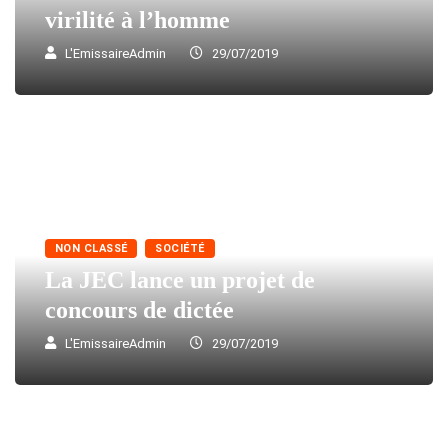
virilité à l’homme
L'EmissaireAdmin
29/07/2019
NON CLASSÉ
SOCIÉTÉ
La JEC lance un projet de
concours de dictée
L'EmissaireAdmin
29/07/2019