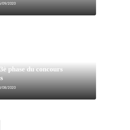
/09/2020
3è phase du concours
ts
/08/2020