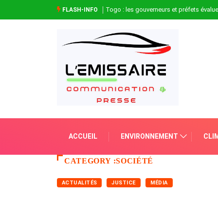
Togo : les gouverneurs et préfets évaluen
FLASH-INFO
ACCUEIL
ENVIRONNEMENT
CLI
CATEGORY :SOCIÉTÉ
ACTUALITÉS
JUSTICE
MÉDIA