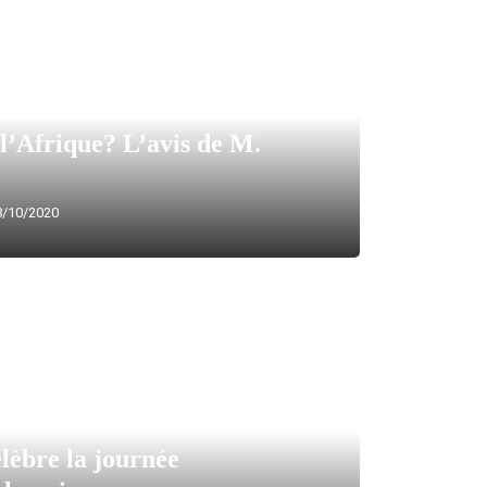
l’Afrique? L’avis de M.
/10/2020
èbre la journée