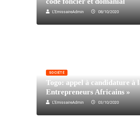
code foncier et domanial
L'EmissaireAdmin
08/10/2020
SOCIÉTÉ
Togo: appel à candidature à l
Entrepreneurs Africains »
L'EmissaireAdmin
03/10/2020