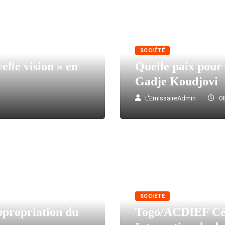
SOCIÉTÉ
lle vision » en
Quelle paix pour 
Gadje Koudjovi
L'EmissaireAdmin
08
SOCIÉTÉ
propriation du
Togo/ACDIEF Cél