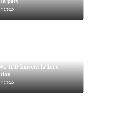
 la paix
/10/2020
G IFD lancent la 1ère
ation
/10/2020