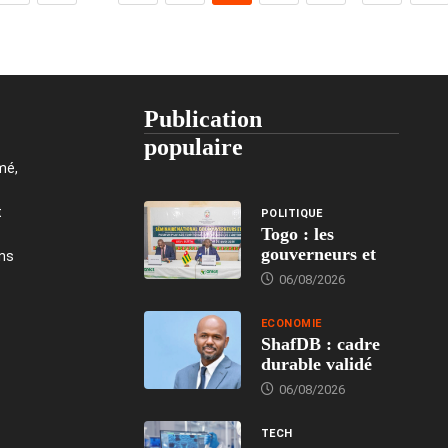
Publication
populaire
mé,
t
POLITIQUE
Togo : les
gouverneurs et
ons
06/08/2026
ECONOMIE
ShafDB : cadre
durable validé
06/08/2026
TECH