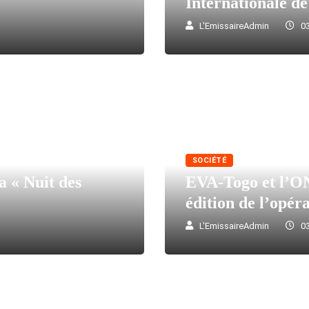
Internationale de
L'EmissaireAdmin
03
SOCIÉTÉ
a « Nuit des
EVA-Togo et l’ON
édition de l’opér
L'EmissaireAdmin
03