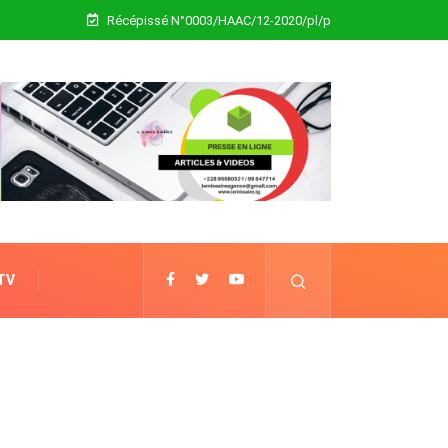
Récépissé N°0003/HAAC/12-2020/pl/p
 TV