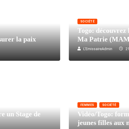
SOCIÉTÉ
Togo: découvrez 
surer la paix
Ma Patrie (MAM
L'EmissaireAdmin
21
FEMMES
SOCIÉTÉ
re un Stage de
Vidéo/Togo: form
jeunes filles aux