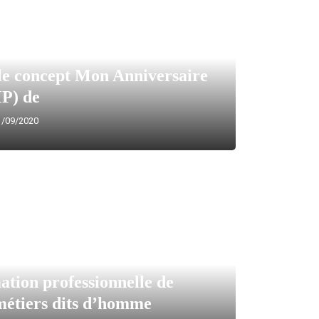
le concept Mon Anniversaire
P) de
/09/2020
ation professionnelle de
 métiers dits d’homme