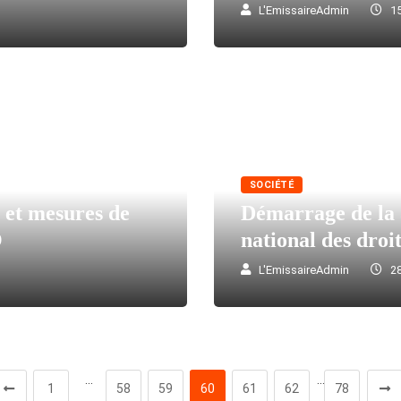
L'EmissaireAdmin
15
SOCIÉTÉ
 et mesures de
Démarrage de la 
O
national des droi
L'EmissaireAdmin
28
…
…
1
58
59
60
61
62
78