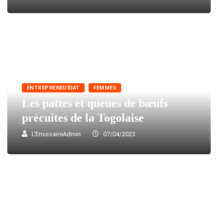
ENTREPRENEURIAT
FEMMES
Les pattes et queues de bœufs
précuites de la Togolaise
L'EmissaireAdmin
07/04/2023