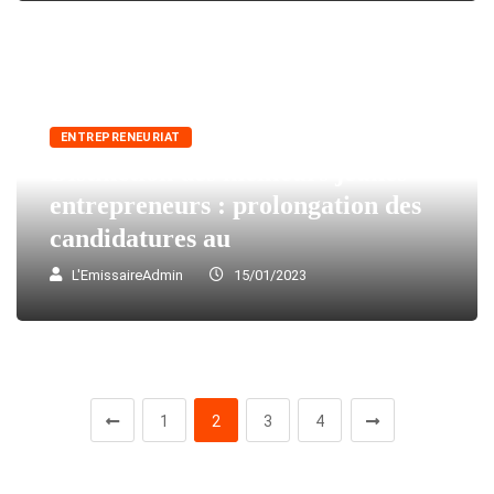
ENTREPRENEURIAT
Distinction des meilleurs jeunes
entrepreneurs : prolongation des
candidatures au
L'EmissaireAdmin
15/01/2023
1
2
3
4