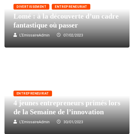
DIVERTISSEMENT
ENTREPRENEURIAT
Lomé : à la découverte d’un cadre
fantastique où passer
L'EmissaireAdmin
07/02/2023
ENTREPRENEURIAT
4 jeunes entrepreneurs primés lors
de la Semaine de l’innovation
L'EmissaireAdmin
30/01/2023