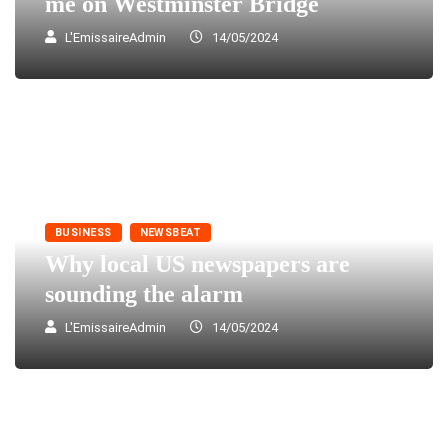
me on Westminster Bridge
L'EmissaireAdmin
14/05/2024
BUSINESS
NEWSBEAT
Why local US newspapers are
sounding the alarm
L'EmissaireAdmin
14/05/2024