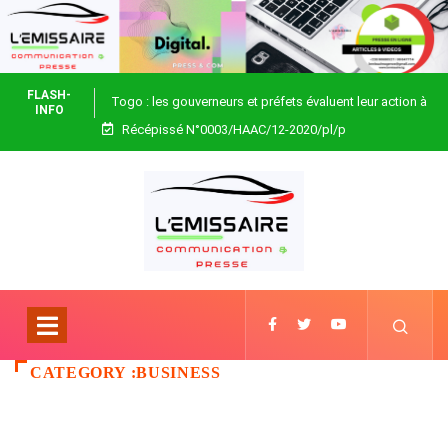
FLASH-
Togo : les gouverneurs et préfets évaluent leur action à
INFO
Récépissé N°0003/HAAC/12-2020/pl/p
Blitta
CATEGORY :BUSINESS