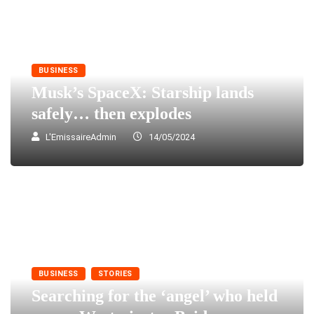
BUSINESS
Musk’s SpaceX: Starship lands
safely… then explodes
L'EmissaireAdmin
14/05/2024
BUSINESS
STORIES
Searching for the ‘angel’ who held