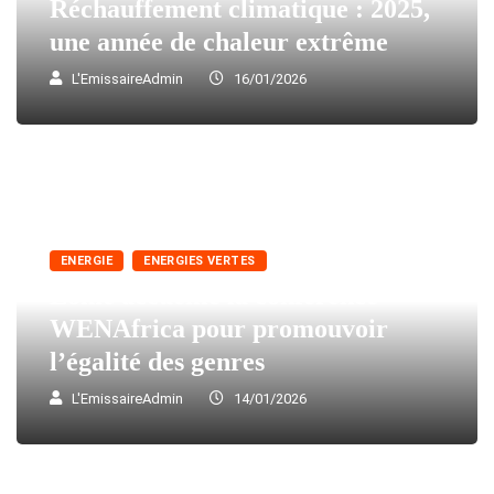
Réchauffement climatique : 2025,
une année de chaleur extrême
L'EmissaireAdmin
16/01/2026
ENERGIE
ENERGIES VERTES
Lomé accueille la conférence
WENAfrica pour promouvoir
l’égalité des genres
L'EmissaireAdmin
14/01/2026