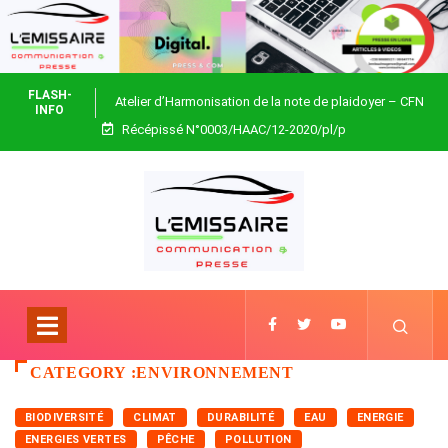
FLASH-
Atelier d’Harmonisation de la note de plaidoyer – CFN
INFO
Récépissé N°0003/HAAC/12-2020/pl/p
Togo
CATEGORY :ENVIRONNEMENT
BIODIVERSITÉ
CLIMAT
DURABILITÉ
EAU
ENERGIE
ENERGIES VERTES
PÊCHE
POLLUTION