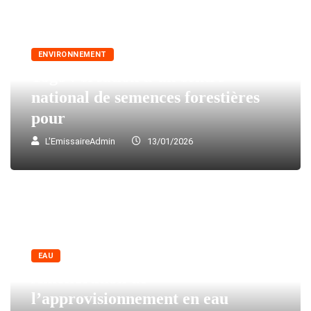
ENVIRONNEMENT
Togo : création d’un centre
national de semences forestières
pour
L'EmissaireAdmin
13/01/2026
EAU
Amélioration de
l’approvisionnement en eau