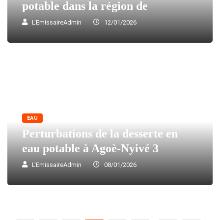
potable dans la région de
L'EmissaireAdmin
12/01/2026
EAU
Perturbations de la desserte en
eau potable à Agoè-Nyivé 3
L'EmissaireAdmin
08/01/2026