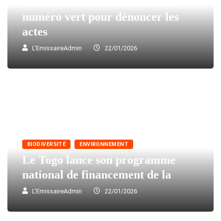
L’ANASAP lance un nouveau
numéro vert pour dénoncer les
actes
L'EmissaireAdmin
22/01/2026
BIODIVERSITÉ
ENVIRONNEMENT
Le Togo lance son programme
national de financement de la
L'EmissaireAdmin
22/01/2026