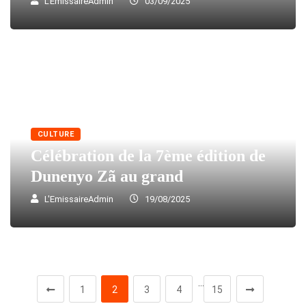
L'EmissaireAdmin
03/09/2025
CULTURE
Célébration de la 7ème édition de
Dunenyo Zã au grand
L'EmissaireAdmin
19/08/2025
…
1
2
3
4
15