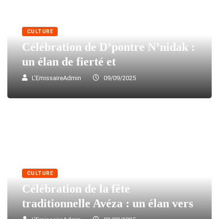
CULTURE
Célébration de D’pontre N’nidak :
un élan de fierté et
L'EmissaireAdmin
09/09/2025
CULTURE
Célébration de la fête
traditionnelle Avéza : un élan vers