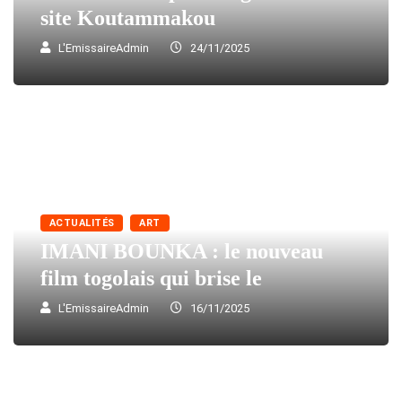
site Koutammakou
L'EmissaireAdmin
24/11/2025
ACTUALITÉS
ART
IMANI BOUNKA : le nouveau
film togolais qui brise le
L'EmissaireAdmin
16/11/2025