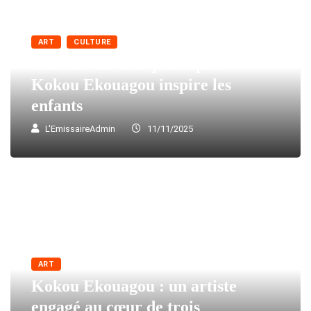
ART
CULTURE
Journée des arts plastiques :
Kokou Ekouagou inspire les
enfants
L'EmissaireAdmin
11/11/2025
ART
Kokou Ekouagou : un artiste
engagé au cœur de trois