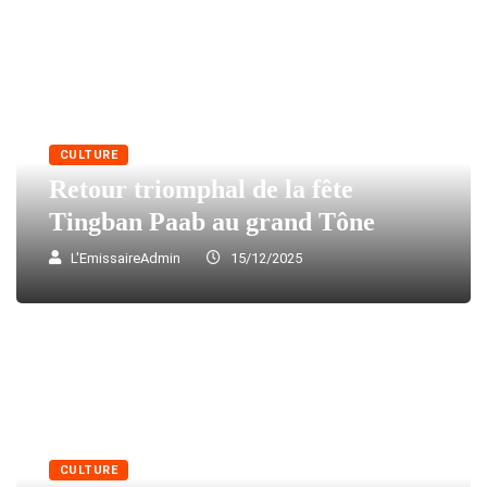
CULTURE
Retour triomphal de la fête
Tingban Paab au grand Tône
L'EmissaireAdmin
15/12/2025
CULTURE