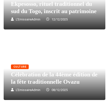
Ekpesosso, rituel traditionnel du
sud du Togo, inscrit au patrimoine
L'EmissaireAdmin
12/12/2025
CULTURE
Célébration de la 44ème édition de
la fête traditionnelle Ovazu
L'EmissaireAdmin
08/12/2025