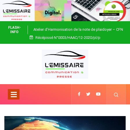
FLASH-
Atelier d’Harmonisation de la note de plaidoyer – CFN
INFO
Récépissé N°0003/HAAC/12-2020/pl/p
Togo