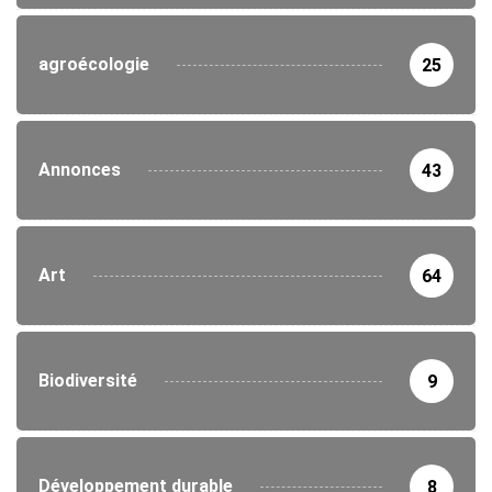
agroécologie
25
Annonces
43
Art
64
Biodiversité
9
Développement durable
8