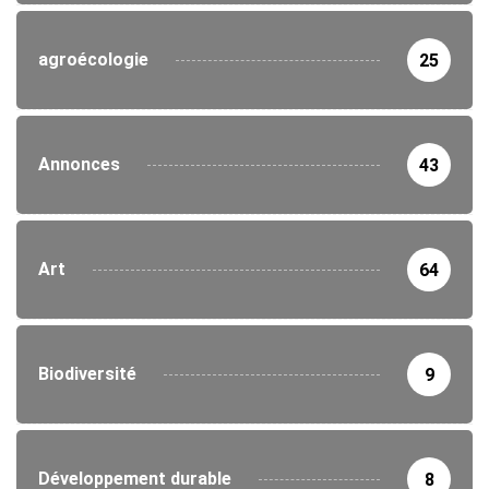
agroécologie
25
Annonces
43
Art
64
Biodiversité
9
Développement durable
8