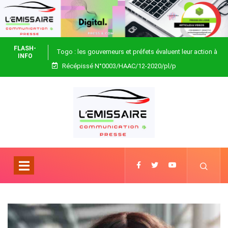
FLASH-
Togo : les gouverneurs et préfets évaluent leur action à
INFO
Récépissé N°0003/HAAC/12-2020/pl/p
Blitta